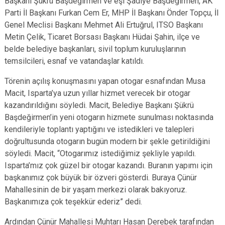
Başkanı Şükrü Başdeğirmen ve eşi Şadiye Başdeğirmen, AK
Parti İl Başkanı Furkan Cem Er, MHP İl Başkanı Önder Topçu, İl
Genel Meclisi Başkanı Mehmet Ali Ertuğrul, ITSO Başkanı
Metin Çelik, Ticaret Borsası Başkanı Hüdai Şahin, ilçe ve
belde belediye başkanları, sivil toplum kuruluşlarının
temsilcileri, esnaf ve vatandaşlar katıldı.
Törenin açılış konuşmasını yapan otogar esnafından Musa
Macit, Isparta’ya uzun yıllar hizmet verecek bir otogar
kazandırıldığını söyledi. Macit, Belediye Başkanı Şükrü
Başdeğirmen’in yeni otogarın hizmete sunulması noktasında
kendileriyle toplantı yaptığını ve istedikleri ve talepleri
doğrultusunda otogarın bugün modern bir şekle getirildiğini
söyledi. Macit, “Otogarımız istediğimiz şekliyle yapıldı.
Isparta’mız çok güzel bir otogar kazandı. Buranın yapımı için
başkanımız çok büyük bir özveri gösterdi. Buraya Çünür
Mahallesinin de bir yaşam merkezi olarak bakıyoruz.
Başkanımıza çok teşekkür ederiz” dedi.
Ardından Çünür Mahallesi Muhtarı Hasan Derebek tarafından