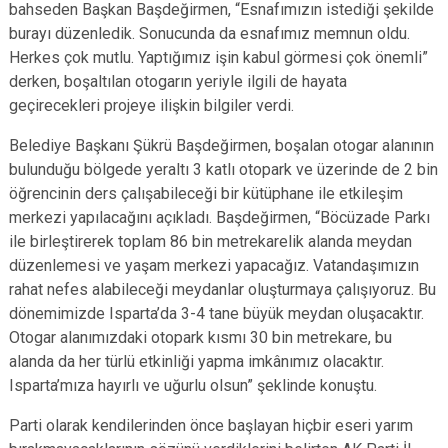
bahseden Başkan Başdeğirmen, “Esnafımızın istediği şekilde
burayı düzenledik. Sonucunda da esnafımız memnun oldu.
Herkes çok mutlu. Yaptığımız işin kabul görmesi çok önemli”
derken, boşaltılan otogarın yeriyle ilgili de hayata
geçirecekleri projeye ilişkin bilgiler verdi.
Belediye Başkanı Şükrü Başdeğirmen, boşalan otogar alanının
bulunduğu bölgede yeraltı 3 katlı otopark ve üzerinde de 2 bin
öğrencinin ders çalışabileceği bir kütüphane ile etkileşim
merkezi yapılacağını açıkladı. Başdeğirmen, “Böcüzade Parkı
ile birleştirerek toplam 86 bin metrekarelik alanda meydan
düzenlemesi ve yaşam merkezi yapacağız. Vatandaşımızın
rahat nefes alabileceği meydanlar oluşturmaya çalışıyoruz. Bu
dönemimizde Isparta’da 3-4 tane büyük meydan oluşacaktır.
Otogar alanımızdaki otopark kısmı 30 bin metrekare, bu
alanda da her türlü etkinliği yapma imkânımız olacaktır.
Isparta’mıza hayırlı ve uğurlu olsun” şeklinde konuştu.
Parti olarak kendilerinden önce başlayan hiçbir eseri yarım