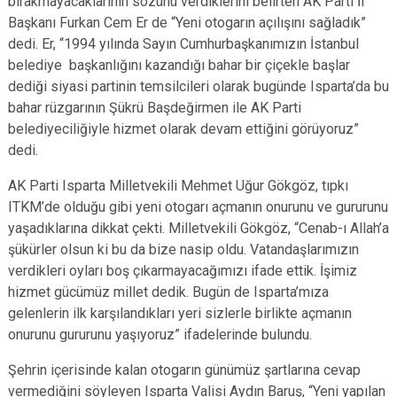
bırakmayacaklarının sözünü verdiklerini belirten AK Parti İl
Başkanı Furkan Cem Er de “Yeni otogarın açılışını sağladık”
dedi. Er, “1994 yılında Sayın Cumhurbaşkanımızın İstanbul
belediye başkanlığını kazandığı bahar bir çiçekle başlar
dediği siyasi partinin temsilcileri olarak bugünde Isparta’da bu
bahar rüzgarının Şükrü Başdeğirmen ile AK Parti
belediyeciliğiyle hizmet olarak devam ettiğini görüyoruz”
dedi.
AK Parti Isparta Milletvekili Mehmet Uğur Gökgöz, tıpkı
ITKM’de olduğu gibi yeni otogarı açmanın onurunu ve gururunu
yaşadıklarına dikkat çekti. Milletvekili Gökgöz, “Cenab-ı Allah’a
şükürler olsun ki bu da bize nasip oldu. Vatandaşlarımızın
verdikleri oyları boş çıkarmayacağımızı ifade ettik. İşimiz
hizmet gücümüz millet dedik. Bugün de Isparta’mıza
gelenlerin ilk karşılandıkları yeri sizlerle birlikte açmanın
onurunu gururunu yaşıyoruz” ifadelerinde bulundu.
Şehrin içerisinde kalan otogarın günümüz şartlarına cevap
vermediğini söyleyen Isparta Valisi Aydın Baruş, “Yeni yapılan