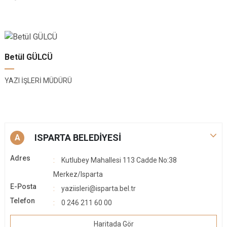
Betül GÜLCÜ
YAZI İŞLERİ MÜDÜRÜ
ISPARTA BELEDİYESİ
A
Adres
Kutlubey Mahallesi 113 Cadde No:38
Merkez/Isparta
E-Posta
yaziisleri@isparta.bel.tr
Telefon
0 246 211 60 00
Haritada Gör