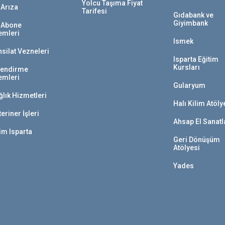
Yolcu Taşıma Fiyat
 Arıza
Tarifesi
Gıdabank ve
Giyimbank
 Abone
lemleri
Ismek
hsilat Vezneleri
Isparta Eğitim
Kursları
lendirme
lemleri
Gularyum
ğlık Hizmetleri
Halı Kilim Atöly
eriner İşleri
Ahsap El Sanatl
im Isparta
Geri Dönüşüm
Atölyesi
Yades