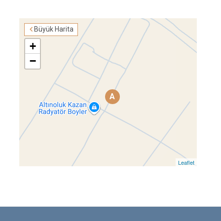
Büyük Harita
+
−
A
Leaflet