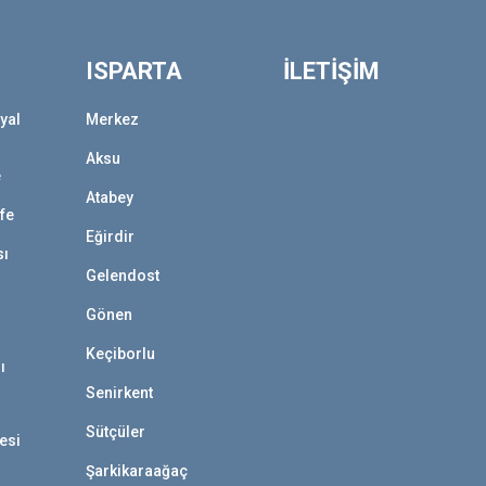
ISPARTA
İLETİŞİM
yal
Merkez
Aksu
e
Atabey
afe
Eğirdir
sı
Gelendost
Gönen
Keçiborlu
ı
Senirkent
Sütçüler
esi
Şarkikaraağaç