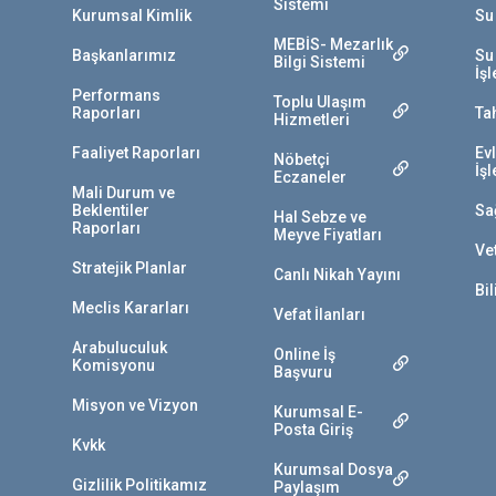
Sistemi
Kurumsal Kimlik
Su
MEBİS- Mezarlık
Başkanlarımız
Su
Bilgi Sistemi
İş
Performans
Toplu Ulaşım
Raporları
Ta
Hizmetleri
Faaliyet Raporları
Ev
Nöbetçi
İş
Eczaneler
Mali Durum ve
Beklentiler
Sa
Hal Sebze ve
Raporları
Meyve Fiyatları
Vet
Stratejik Planlar
Canlı Nikah Yayını
Bil
Meclis Kararları
Vefat İlanları
Arabuluculuk
Online İş
Komisyonu
Başvuru
Misyon ve Vizyon
Kurumsal E-
Posta Giriş
Kvkk
Kurumsal Dosya
Gizlilik Politikamız
Paylaşım