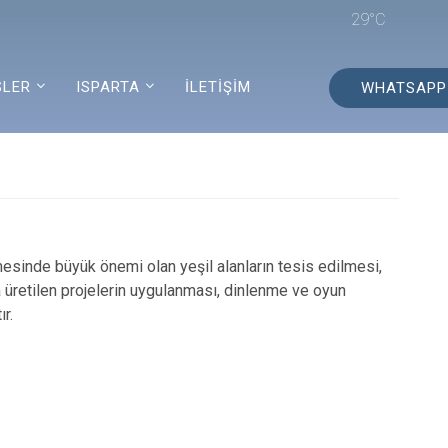
29°C
SLER
ISPARTA
İLETİŞİM
WHATSAPP
esinde büyük önemi olan yeşil alanların tesis edilmesi,
 üretilen projelerin uygulanması, dinlenme ve oyun
r.