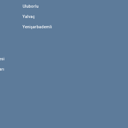
Uluborlu
Yalvaç
Yenişarbademli
esi
arı