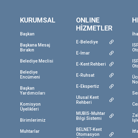
KURUMSAL
ONLINE
H
HİZMETLER
Başkan
İha
E-Belediye
Başkana Mesaj
IS
Bırakın
Ot
E-İmar
Belediye Meclisi
IS
E-Kent Rehberi
Ot
Belediye
E-Ruhsat
Encümeni
Ücr
No
E-Ekspertiz
Başkan
Yardımcıları
Se
Ulusal Kent
Rehberi
Komisyon
Ce
Üyelikleri
MUBİS-Muhtar
Za
Bilgi Sistemi
Birimlerimiz
İş
BELNET-Kent
Muhtarlar
İtf
Otomasyon