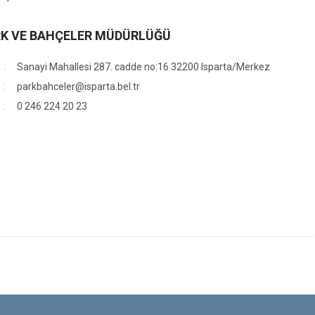
K VE BAHÇELER MÜDÜRLÜĞÜ
Sanayi Mahallesi 287. cadde no:16 32200 Isparta/Merkez
parkbahceler@isparta.bel.tr
0 246 224 20 23