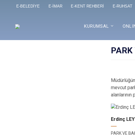
E-BELEDİYE
E-İMAR
E-KENT REHBERİ
E-RUHSAT
KURUMSAL
ONLI
PARK
Müdürlüğümü
mevcut park
alanlarının
Erdinç LE
PARK VE B