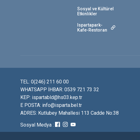
Sosyal ve Kültürel
Etkinlikler
Ispartapark-
Kafe-Restoran
TEL: 0(246) 211 60 00
WHATSAPP İHBAR: 0539 721 73 32
KEP: ispartabld@hs03.kep.tr
E POSTA: info@isparta.bel.tr
ADRES: Kutlubey Mahallesi 113 Cadde No:38
Sosyal Medya :