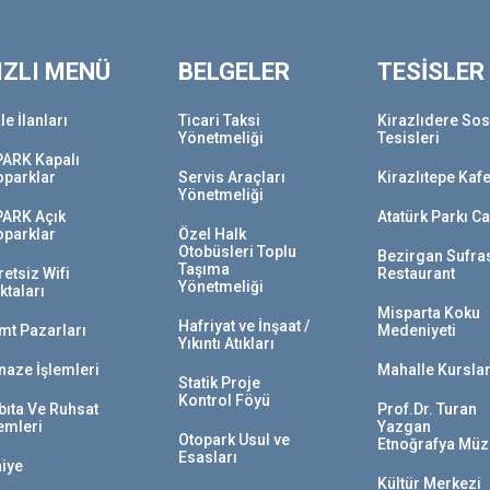
IZLI MENÜ
BELGELER
TESİSLER
le İlanları
Ticari Taksi
Kirazlıdere Sos
Yönetmeliği
Tesisleri
PARK Kapalı
oparklar
Servis Araçları
Kirazlıtepe Kaf
Yönetmeliği
PARK Açık
Atatürk Parkı C
oparklar
Özel Halk
Otobüsleri Toplu
Bezirgan Sufra
Taşıma
etsiz Wifi
Restaurant
Yönetmeliği
ktaları
Misparta Koku
Hafriyat ve İnşaat /
mt Pazarları
Medeniyeti
Yıkıntı Atıkları
naze İşlemleri
Mahalle Kurslar
Statik Proje
Kontrol Föyü
bıta Ve Ruhsat
Prof.Dr. Turan
lemleri
Yazgan
Otopark Usul ve
Etnoğrafya Müz
Esasları
aiye
Kültür Merkezi