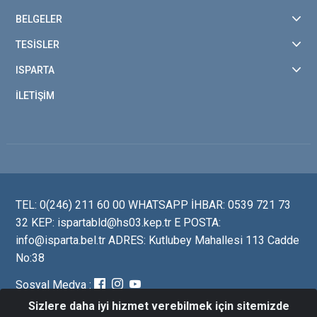
BELGELER
TESİSLER
ISPARTA
İLETİŞİM
TEL: 0(246) 211 60 00 WHATSAPP İHBAR: 0539 721 73
32 KEP: ispartabld@hs03.kep.tr E POSTA:
info@isparta.bel.tr ADRES: Kutlubey Mahallesi 113 Cadde
No:38
Sosyal Medya :
Sizlere daha iyi hizmet verebilmek için sitemizde