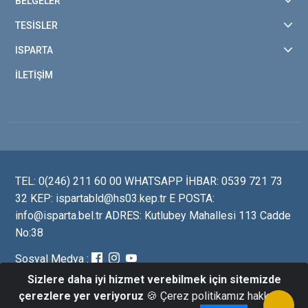
BELGELER
TESİSLER
ISPARTA
İLETİŞİM
TEL: 0(246) 211 60 00 WHATSAPP İHBAR: 0539 721 73
32 KEP: ispartabld@hs03.kep.tr E POSTA:
info@isparta.bel.tr ADRES: Kutlubey Mahallesi 113 Cadde
No:38
Sosyal Medya :
Sizlere daha iyi hizmet verebilmek için sitemizde
çerezlere yer veriyoruz
🍪 Çerez politikamız hakkında
©2026-Isparta Belediye Başkanlığı