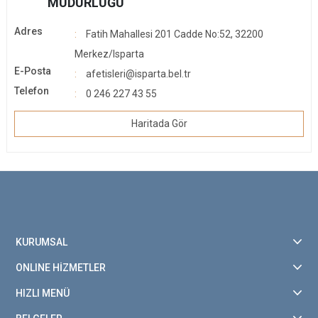
MÜDÜRLÜĞÜ
Adres
Fatih Mahallesi 201 Cadde No:52, 32200
Merkez/Isparta
E-Posta
afetisleri@isparta.bel.tr
Telefon
0 246 227 43 55
Haritada Gör
KURUMSAL
ONLINE HİZMETLER
HIZLI MENÜ