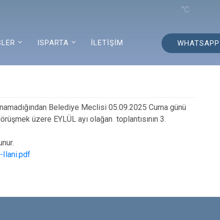
°C
SLER
ISPARTA
İLETİŞİM
WHATSAPP
anamadığından Belediye Meclisi 05.09.2025 Cuma günü
örüşmek üzere EYLÜL ayı olağan toplantısının 3.
nur.
Ilani.pdf