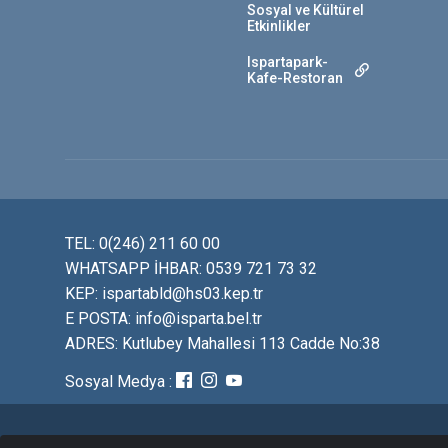
Sosyal ve Kültürel
Etkinlikler
Ispartapark-
Kafe-Restoran
TEL: 0(246) 211 60 00
WHATSAPP İHBAR: 0539 721 73 32
KEP: ispartabld@hs03.kep.tr
E POSTA: info@isparta.bel.tr
ADRES: Kutlubey Mahallesi 113 Cadde No:38
Sosyal Medya :