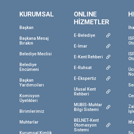
KURUMSAL
ONLINE
H
HİZMETLER
Başkan
İha
E-Belediye
Başkana Mesaj
IS
Bırakın
Ot
E-İmar
Belediye Meclisi
IS
E-Kent Rehberi
Ot
Belediye
E-Ruhsat
Encümeni
Ücr
No
E-Ekspertiz
Başkan
Yardımcıları
Se
Ulusal Kent
Rehberi
Komisyon
Ce
Üyelikleri
MUBİS-Muhtar
Za
Bilgi Sistemi
Birimlerimiz
İş
BELNET-Kent
Muhtarlar
İtf
Otomasyon
Sistemi
Kurumsal Kimlik
Su