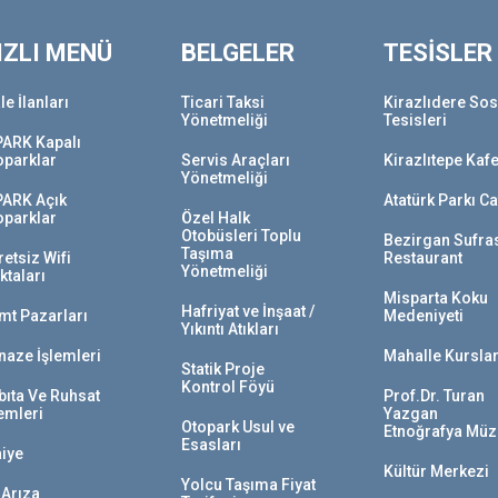
IZLI MENÜ
BELGELER
TESİSLER
le İlanları
Ticari Taksi
Kirazlıdere Sos
Yönetmeliği
Tesisleri
PARK Kapalı
oparklar
Servis Araçları
Kirazlıtepe Kaf
Yönetmeliği
PARK Açık
Atatürk Parkı C
oparklar
Özel Halk
Otobüsleri Toplu
Bezirgan Sufra
Taşıma
etsiz Wifi
Restaurant
Yönetmeliği
ktaları
Misparta Koku
Hafriyat ve İnşaat /
mt Pazarları
Medeniyeti
Yıkıntı Atıkları
naze İşlemleri
Mahalle Kurslar
Statik Proje
Kontrol Föyü
bıta Ve Ruhsat
Prof.Dr. Turan
lemleri
Yazgan
Otopark Usul ve
Etnoğrafya Müz
Esasları
aiye
Kültür Merkezi
Yolcu Taşıma Fiyat
 Arıza