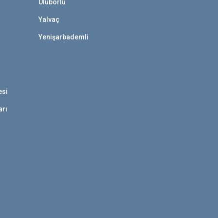
Uluborlu
Yalvaç
Yenişarbademli
esi
arı