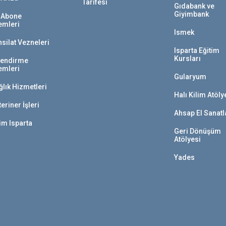
Tarifesi
Gıdabank ve
Giyimbank
 Abone
lemleri
Ismek
hsilat Vezneleri
Isparta Eğitim
Kursları
lendirme
lemleri
Gularyum
ğlık Hizmetleri
Halı Kilim Atöly
eriner İşleri
Ahsap El Sanatl
im Isparta
Geri Dönüşüm
Atölyesi
Yades