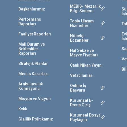
MEBİS- Mezarlık
Başkanlarımız
Su
Bilgi Sistemi
İş
Performans
Toplu Ulaşım
Raporları
Ta
Hizmetleri
Faaliyet Raporları
Ev
Nöbetçi
İş
Eczaneler
Mali Durum ve
Beklentiler
Sa
Hal Sebze ve
Raporları
Meyve Fiyatları
Vet
Stratejik Planlar
Canlı Nikah Yayını
Bil
Meclis Kararları
Vefat İlanları
Arabuluculuk
Online İş
Komisyonu
Başvuru
Misyon ve Vizyon
Kurumsal E-
Posta Giriş
Kvkk
Kurumsal Dosya
Gizlilik Politikamız
Paylaşım