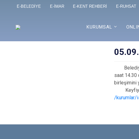
E-BELEDİYE
E-İMAR
E-KENT REHBERİ
E-RUHSAT
KURUMSAL
ONLI
05.09.
Belediye M
saat 14.30
birleşimini 
Keyfiyet 5
/kurumlar/